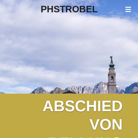
PHSTROBEL
Zum
Hauptinhalt
springen
ABSCHIED
VON