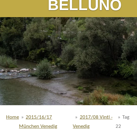
BELLUNO
Home
»
2015/16/17
»
2017/08 Vintl -
»
Tag
München Venedig
Venedig
22