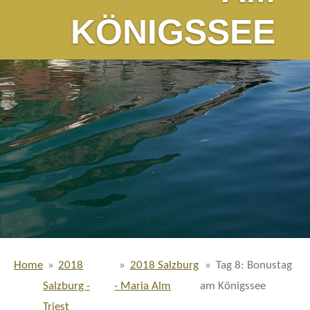
KÖNIGSSEE
Home
»
2018
»
2018 Salzburg
»
Tag 8: Bonustag
Salzburg -
- Maria Alm
am Königssee
Triest