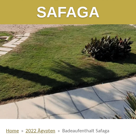
SAFAGA
Home
»
2022 Ägypten
»
Badeaufenthalt Safaga